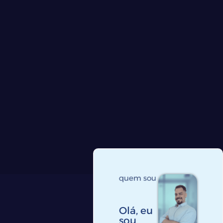
quem sou
Olá, eu
sou