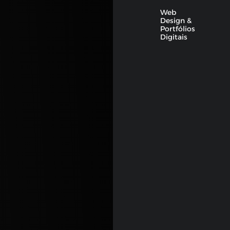
Web
Design &
Portfólios
Digitais