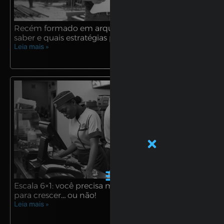
Recém formado em arquitetura: e agora? O que
saber e quais estratégias para iniciar a carreira?
Leia mais »
PRÓXIMO
POST
POST
ANTERIOR
Escala 6×1: você precisa moer seus funcionários
para crescer… ou não!
Leia mais »