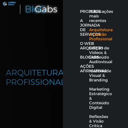
BloG
Gabs
PROJETOS
Publicações
mais
A
recentes
JORNADA
DE
Arquitetura
SERVIÇOS
& Gestão
Profissional
O WEB
ARQUITETO
Edição de
Vídeos &
BLOGABS
Conteúdo
Audiovisual
AÇÕES
ARQUITETURA & GESTÃO
AFIRMATIVAS
Identidade
Visual &
PROFISSIONAL
Branding
Marketing
Estratégico
&
Conteúdo
Digital
Reflexões
& Visão
Crítica