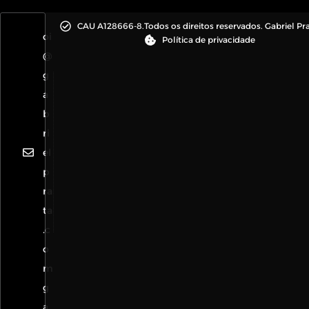
CAU A128666-8.
Todos os direitos reservados. Gabriel Pr
oi
Política de privacidade
@
g
a
b
ri
el
p
ra
ta
.c
o
m
g
a