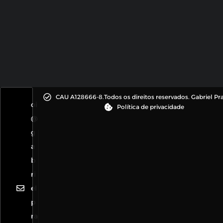
CAU A128666-8.
Todos os direitos reservados. Gabriel Pr
oi
Política de privacidade
@
g
a
b
ri
el
p
ra