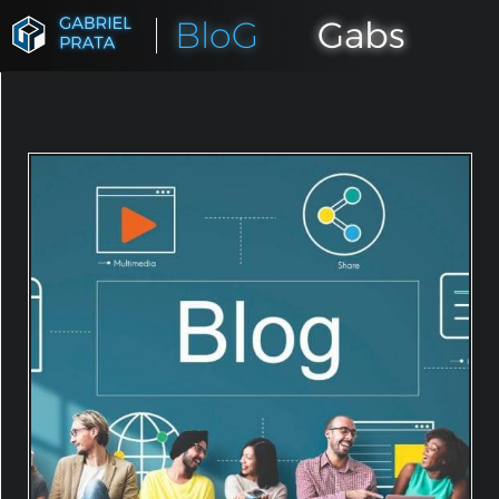
BloG
Gabs