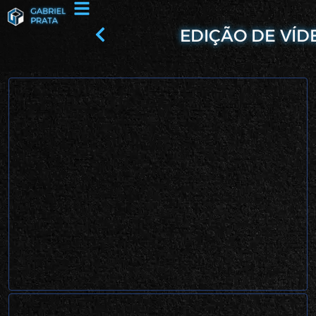
EDIÇÃO DE VÍD
Arq. Renato Sales
Portfólio audiovisual para arquiteto
especialista em arquitetura efêmera. São
Carlos, 2026