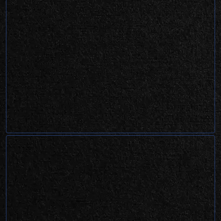
Dim-dim com
crochê
Projeto 360º para um curso de artesanato.
Web design e edição de vídeo. São João da
Boa Vista, 2024.
Adv. Sandro
Menezes