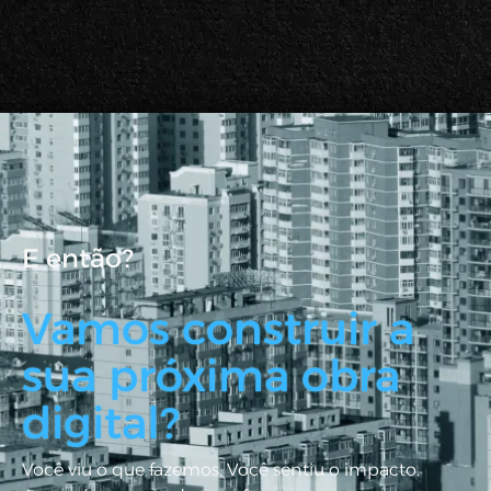
E então?
Vamos construir a
sua próxima obra
digital?
Você viu o que fazemos. Você sentiu o impacto.