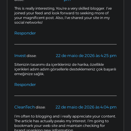
This is really interesting, You’re a very skilled blogger. I’ve
joined your feed and look forward to seeking more of
your magnificent post. Also, I’ve shared your site in my
social networks!
Responder
Invest
22 de maio de 2026 às 4:25 pm
disse:
Sitenizin tasarımı da içerikleriniz de harika, özellikle
içerikleri adım adım görsellerle desteklemeniz çok başarılı
emeğinize sağlık.
Responder
CleanTech
22 de maio de 2026 às 4:04 pm
disse:
I’m often to blogging and i really appreciate your content.
The article has actually peaks my interest. I’m going to
bookmark your web site and maintain checking for
brand spanking new information.