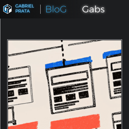
BloG
Gabs