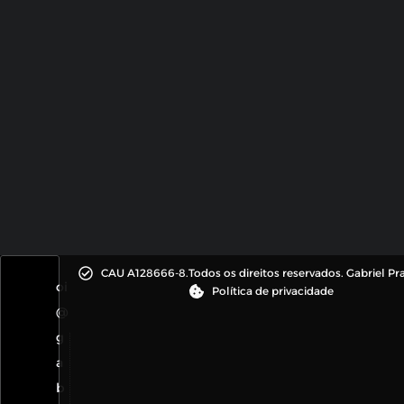
CAU A128666-8.
Todos os direitos reservados. Gabriel Pr
oi
Política de privacidade
@
g
a
b