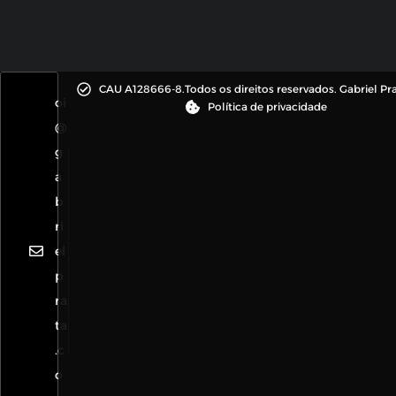
CAU A128666-8.
Todos os direitos reservados. Gabriel Pr
oi
Política de privacidade
@
g
a
b
ri
el
p
ra
ta
.c
o