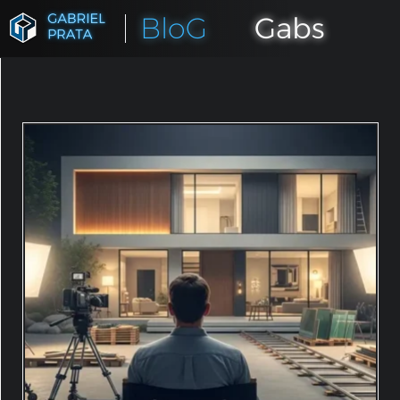
BloG
Gabs