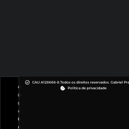
CAU A128666-8.
Todos os direitos reservados. Gabriel Pr
oi
Política de privacidade
@
g
a
b
ri